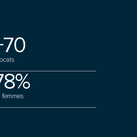
+70
ocats
78%
 femmes