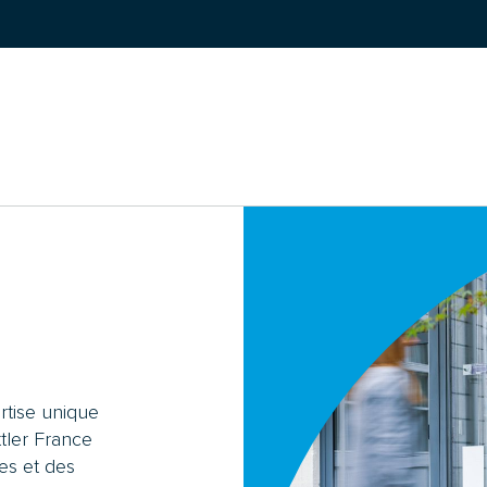
RECHERCHER
:
rtise unique
ttler France
es et des