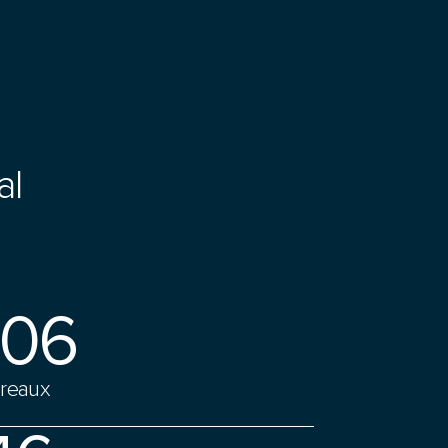
al
106
reaux