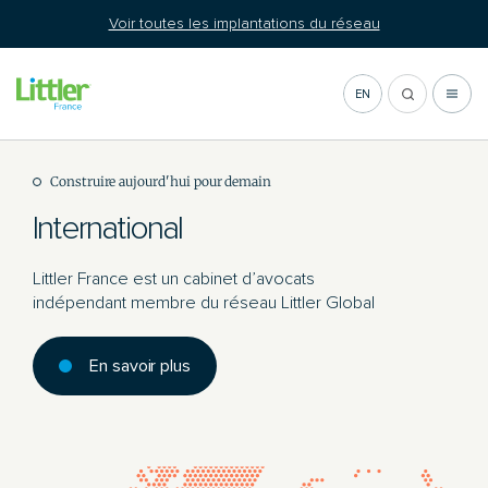
Aller
Voir toutes les implantations du réseau
au
contenu
EN
Construire aujourd'hui pour demain
International
Littler France est un cabinet d’avocats
indépendant membre du réseau Littler Global
En savoir plus