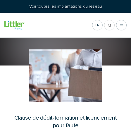
Aller
Voir toutes les implantations du réseau
au
contenu
EN
Actualité
Clause de dédit-formation et licenciement
pour faute