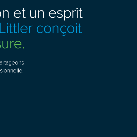
n et un esprit
Littler conçoit
ure.
partageons
ssionnelle.
.