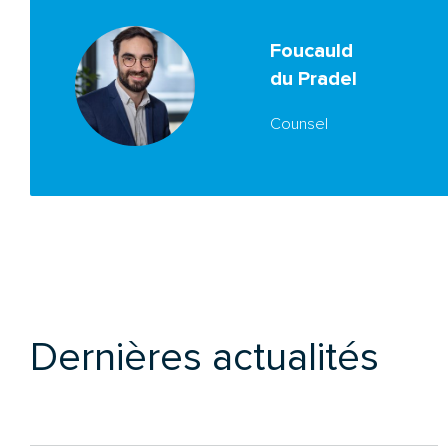
Foucauld
du Pradel
Counsel
Dernières actualités