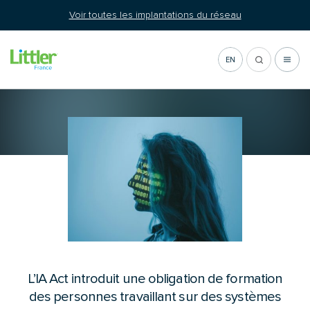
Aller
Voir toutes les implantations du réseau
au
contenu
EN
Actualité
L’IA Act introduit une obligation de formation
des personnes travaillant sur des systèmes