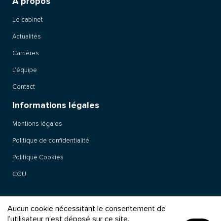
À propos
Le cabinet
Actualités
Carrières
L’équipe
Contact
Informations légales
Mentions légales
Politique de confidentialité
Politique Cookies
CGU
Aucun cookie nécessitant le consentement de
© 2025 Littler France
l’utilisateur n’est déposé sur ce site.