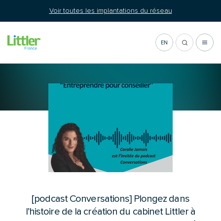
Aller
Voir toutes les implantations du réseau
au
contenu
EN
Presse
[podcast Conversations] Plongez dans
l’histoire de la création du cabinet Littler à