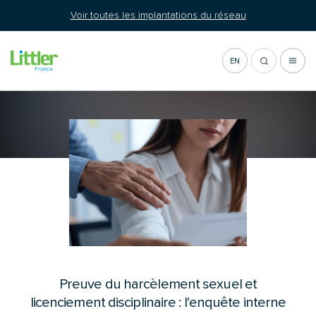
Aller
Voir toutes les implantations du réseau
au
contenu
EN
Actualité
Preuve du harcèlement sexuel et
licenciement disciplinaire : l’enquête interne