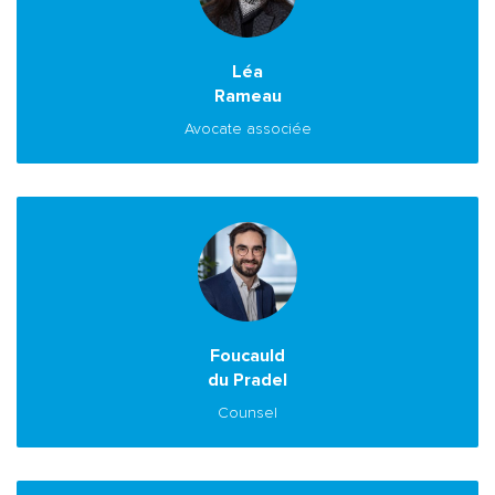
Léa
Rameau
Avocate associée
Foucauld
du Pradel
Counsel