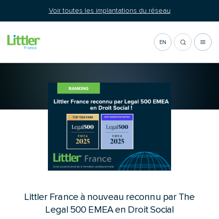
Aller
Voir toutes les implantations du réseau
au
contenu
EN
Distinction
Littler France à nouveau reconnu par The
Legal 500 EMEA en Droit Social